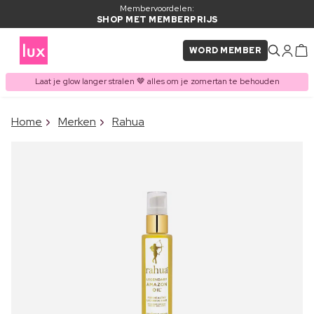
Membervoordelen:
SHOP MET MEMBERPRIJS
WORD MEMBER
Laat je glow langer stralen 🤎 alles om je zomertan te behouden
×
Home
Merken
Rahua
ITEM TOEGEVOEGD AAN
Vaak samen gekocht met
WINKELMAND