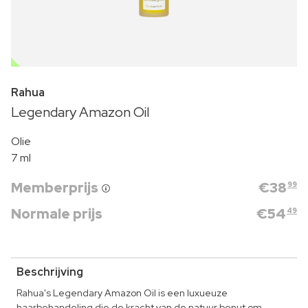
OUTLET
Rahua
Legendary Amazon Oil
Olie
7 ml
Memberprijs
€
38
99
Normale prijs
€
54
49
Beschrijving
Rahua's Legendary Amazon Oil is een luxueuze
haarbehandeling die de kracht van de natuur benut om