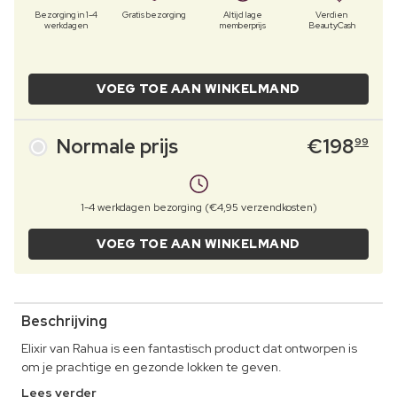
Bezorging in 1-4
Gratis bezorging
Altijd lage
Verdien
werkdagen
memberprijs
BeautyCash
VOEG TOE AAN WINKELMAND
Normale prijs
€
198
99
1-4 werkdagen bezorging (€4,95 verzendkosten)
VOEG TOE AAN WINKELMAND
Beschrijving
Elixir van Rahua is een fantastisch product dat ontworpen is
om je prachtige en gezonde lokken te geven.
Lees verder