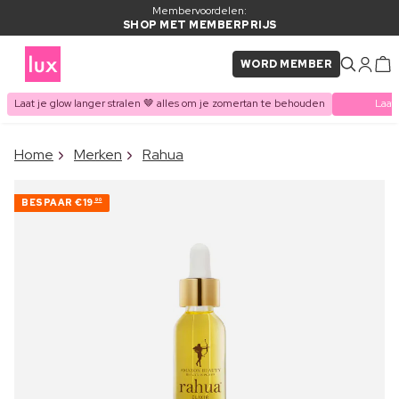
Membervoordelen:
SHOP MET MEMBERPRIJS
WORD MEMBER
Laat je glow langer stralen 🤎 alles om je zomertan te behouden
Laat
×
Home
Merken
Rahua
ITEM TOEGEVOEGD AAN
Vaak samen gekocht met
WINKELMAND
BESPAAR
€19
90