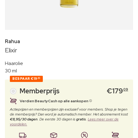
Rahua
Elixir
Haarolie
30 ml
BESPAAR
€19
90
Memberprijs
€
179
09
Verdien BeautyCash op alle aankopen
Actieprijzen en memberprijzen zijn exclusief voor members. Shop je tegen
de memberprijs? Dan word je automatisch member. Het abonnement kost
€8,95/30 dagen
. De eerste 30 dagen is
gratis
.
Lees meer over de
voordelen.