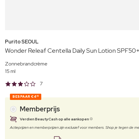
Purito SEOUL
Wonder Releaf Centella Daily Sun Lotion SPF5
Zonnebrandcrème
15 ml
7
BESPAAR
€4
40
Memberprijs
Verdien BeautyCash op alle aankopen
Actieprijzen en memberprijzen zijn exclusief voor members. Shop je tegen de