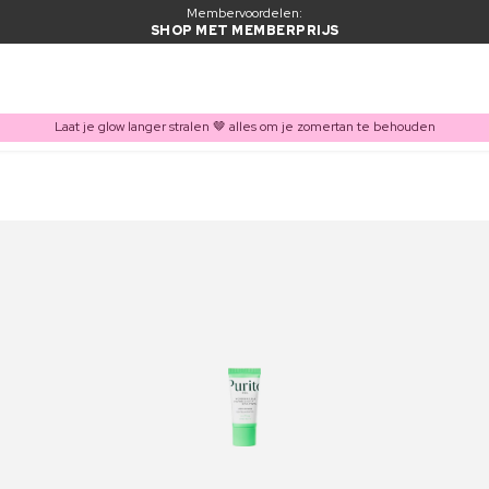
Membervoordelen:
SHOP MET MEMBERPRIJS
Laat je glow langer stralen 🤎 alles om je zomertan te behouden
ITEM TOEGEVOEGD AAN WINKELMAND
Vaak samen gekocht met