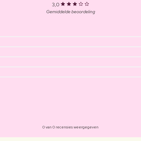
3,0
Gemiddelde beoordeling
0 van 0 recensies weergegeven