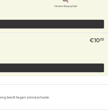
Verdien BeautyCash
€
10
99
rming biedt tegen zonneschade.