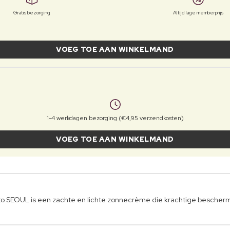
Gratis bezorging
Altijd lage memberprijs
VOEG TOE AAN WINKELMAND
1-4 werkdagen bezorging (€4,95 verzendkosten)
VOEG TOE AAN WINKELMAND
ito SEOUL is een zachte en lichte zonnecrème die krachtige besche