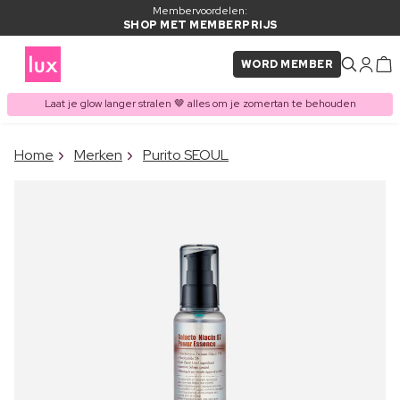
Membervoordelen:
SHOP MET MEMBERPRIJS
WORD MEMBER
Laat je glow langer stralen 🤎 alles om je zomertan te behouden
×
Home
Merken
Purito SEOUL
ITEM TOEGEVOEGD AAN
Vaak samen gekocht met
WINKELMAND