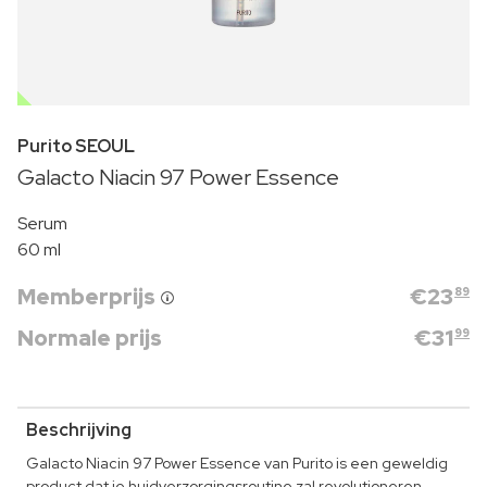
OUTLET
Purito SEOUL
Galacto Niacin 97 Power Essence
Serum
60 ml
Memberprijs
€
23
89
Normale prijs
€
31
99
Beschrijving
Galacto Niacin 97 Power Essence van Purito is een geweldig
product dat je huidverzorgingsroutine zal revolutioneren.