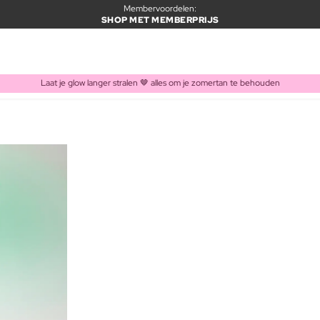
Membervoordelen:
SHOP MET MEMBERPRIJS
Laat je glow langer stralen 🤎 alles om je zomertan te behouden
ITEM TOEGEVOEGD AAN WINKELMAND
Vaak samen gekocht met