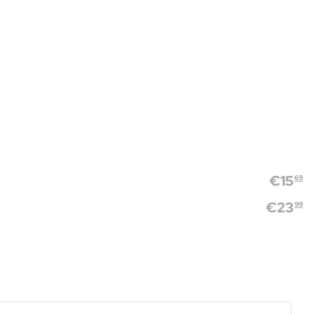
€
15
69
€
23
99