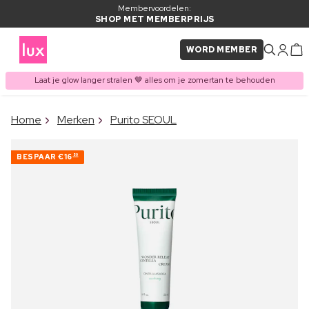
Membervoordelen:
SHOP MET MEMBERPRIJS
WORD MEMBER
Laat je glow langer stralen 🤎 alles om je zomertan te behouden
×
Home
Merken
Purito SEOUL
ITEM TOEGEVOEGD AAN
Vaak samen gekocht met
WINKELMAND
BESPAAR
€16
50