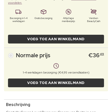
voordelen.
Bezorging in 1-4
Gratis bezorging
Altijd lage
Verdien
werkdagen
memberprijs
BeautyCash
VOEG TOE AAN WINKELMAND
Normale prijs
€
36
49
1-4 werkdagen bezorging (€4,95 verzendkosten)
VOEG TOE AAN WINKELMAND
Beschrijving