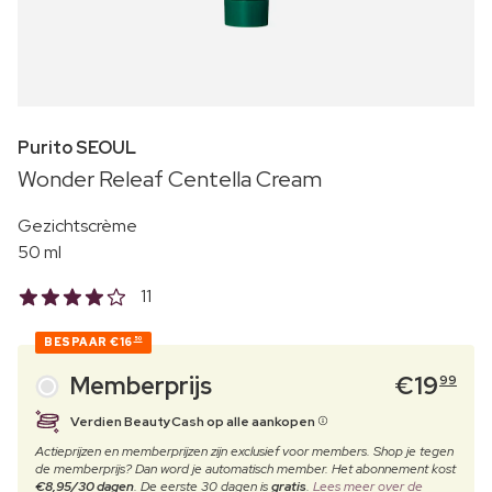
Purito SEOUL
Wonder Releaf Centella Cream
Gezichtscrème
50 ml
11
BESPAAR
€16
50
Memberprijs
€
19
99
Verdien BeautyCash op alle aankopen
Actieprijzen en memberprijzen zijn exclusief voor members. Shop je tegen
de memberprijs? Dan word je automatisch member. Het abonnement kost
€8,95/30 dagen
. De eerste 30 dagen is
gratis
.
Lees meer over de