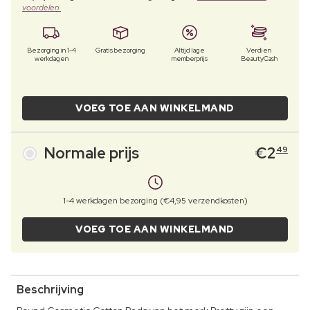
voordelen.
Bezorging in 1-4
Gratis bezorging
Altijd lage
Verdien
werkdagen
memberprijs
BeautyCash
VOEG TOE AAN WINKELMAND
Normale prijs
€
2
49
1-4 werkdagen bezorging (€4,95 verzendkosten)
VOEG TOE AAN WINKELMAND
Beschrijving