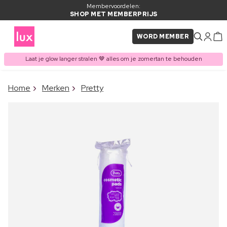
Membervoordelen:
SHOP MET MEMBERPRIJS
WORD MEMBER
Laat je glow langer stralen 🤎 alles om je zomertan te behouden
×
Home
Merken
Pretty
ITEM TOEGEVOEGD AAN
Vaak samen gekocht met
WINKELMAND