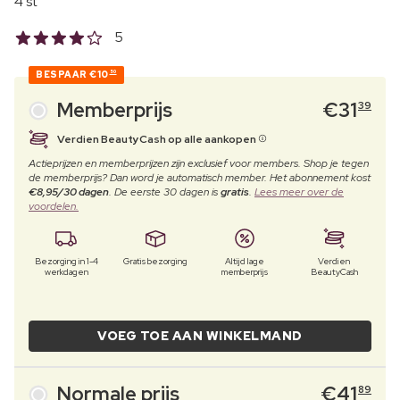
4 st
5
BESPAAR
€10
50
Memberprijs
€
31
39
Verdien BeautyCash op alle aankopen
Actieprijzen en memberprijzen zijn exclusief voor members. Shop je tegen
de memberprijs? Dan word je automatisch member. Het abonnement kost
€8,95/30 dagen
. De eerste 30 dagen is
gratis
.
Lees meer over de
voordelen.
Bezorging in 1-4
Gratis bezorging
Altijd lage
Verdien
werkdagen
memberprijs
BeautyCash
VOEG TOE AAN WINKELMAND
Normale prijs
€
41
89