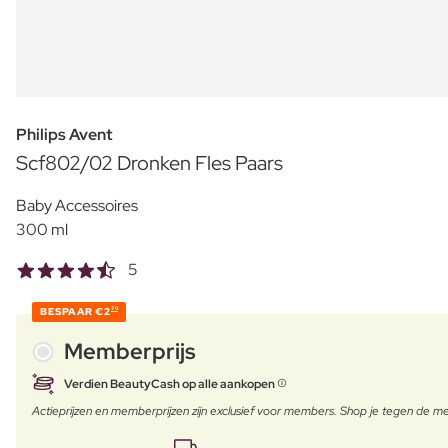
Philips Avent
Scf802/02 Dronken Fles Paars
Baby Accessoires
300 ml
5
BESPAAR
€2
70
Memberprijs
Verdien BeautyCash op alle aankopen
Actieprijzen en memberprijzen zijn exclusief voor members. Shop je tegen de