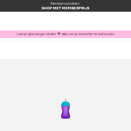
Membervoordelen:
SHOP MET MEMBERPRIJS
Laat je glow langer stralen 🤎 alles om je zomertan te behouden
ITEM TOEGEVOEGD AAN WINKELMAND
Vaak samen gekocht met