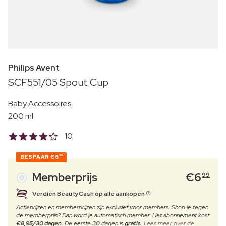
Philips Avent
SCF551/05 Spout Cup
Baby Accessoires
200 ml
10
BESPAAR
€6
30
Memberprijs
€
6
99
Verdien BeautyCash op alle aankopen
Actieprijzen en memberprijzen zijn exclusief voor members. Shop je tegen
de memberprijs? Dan word je automatisch member. Het abonnement kost
€8,95/30 dagen
. De eerste 30 dagen is
gratis
.
Lees meer over de