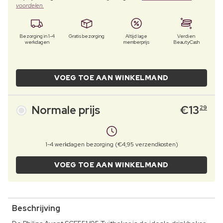
voordelen.
Bezorging in 1-4
Gratis bezorging
Altijd lage
Verdien
werkdagen
memberprijs
BeautyCash
VOEG TOE AAN WINKELMAND
Normale prijs
€
13
29
1-4 werkdagen bezorging (€4,95 verzendkosten)
VOEG TOE AAN WINKELMAND
Beschrijving