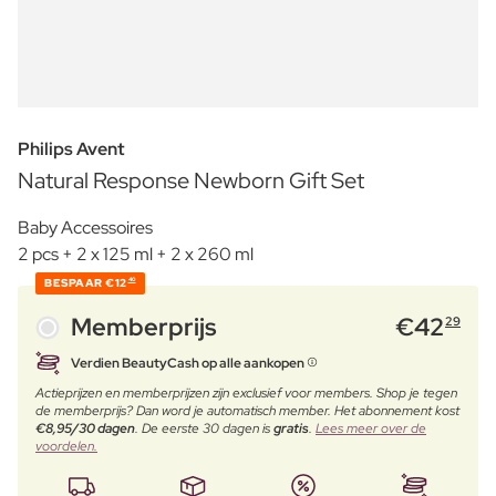
Philips Avent
Natural Response Newborn Gift Set
Baby Accessoires
2 pcs + 2 x 125 ml + 2 x 260 ml
BESPAAR
€12
40
Memberprijs
€
42
29
Verdien BeautyCash op alle aankopen
Actieprijzen en memberprijzen zijn exclusief voor members. Shop je tegen
de memberprijs? Dan word je automatisch member. Het abonnement kost
€8,95/30 dagen
. De eerste 30 dagen is
gratis
.
Lees meer over de
voordelen.