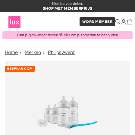
Membervoordelen:
SHOP MET MEMBERPRIJS
WORD MEMBER
Laat je glow langer stralen 🤎 alles om je zomertan te behouden
×
Home
Merken
Philips Avent
ITEM TOEGEVOEGD AAN
Vaak samen gekocht met
WINKELMAND
BESPAAR
€12
40