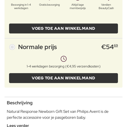
Bezorging in 1-4
Gratis bezorging
Altijd lage
Verdien
werkdagen
memberprijs
BeautyCash
VOEG TOE AAN WINKELMAND
Normale prijs
€
54
69
1-4 werkdagen bezorging (€4,95 verzendkosten)
VOEG TOE AAN WINKELMAND
Beschrijving
Natural Response Newborn Gift Set van Philips Avent is de
perfecte accessoire voor je pasgeboren baby.
Lees verder