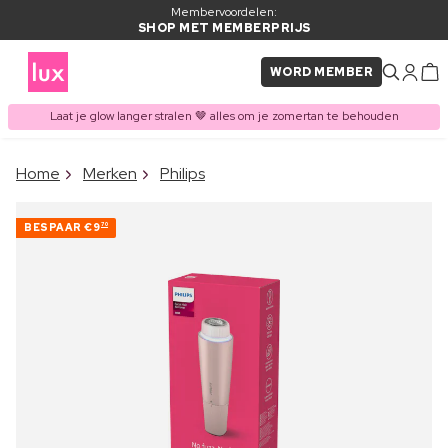
Membervoordelen:
SHOP MET MEMBERPRIJS
WORD MEMBER
Laat je glow langer stralen 🤎 alles om je zomertan te behouden
×
Home
Merken
Philips
ITEM TOEGEVOEGD AAN
Vaak samen gekocht met
WINKELMAND
BESPAAR
€9
70