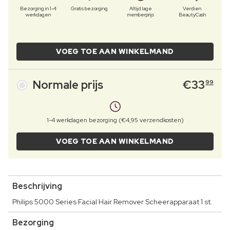
Bezorging in 1-4
Gratis bezorging
Altijd lage
Verdien
werkdagen
memberprijs
BeautyCash
VOEG TOE AAN WINKELMAND
Normale prijs
€
33
99
1-4 werkdagen bezorging (€4,95 verzendkosten)
VOEG TOE AAN WINKELMAND
Beschrijving
Philips 5000 Series Facial Hair Remover Scheerapparaat 1 st.
Bezorging