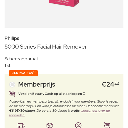
Philips
5000 Series Facial Hair Remover
Scheerapparaat
1 st
BESPAAR
€9
70
Memberprijs
€
24
29
Verdien BeautyCash op alle aankopen
Actieprijzen en memberprijzen zijn exclusief voor members. Shop je tegen
de memberprijs? Dan word je automatisch member. Het abonnement kost
€8,95/30 dagen
. De eerste 30 dagen is
gratis
.
Lees meer over de
voordelen.