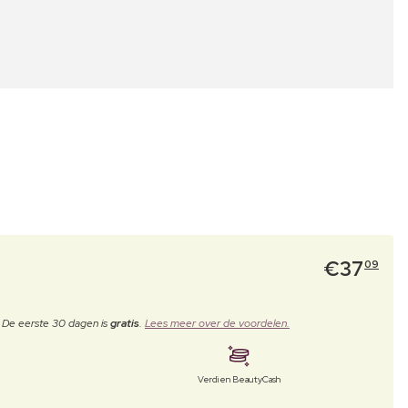
€
37
09
. De eerste 30 dagen is
gratis
.
Lees meer over de voordelen.
Verdien BeautyCash