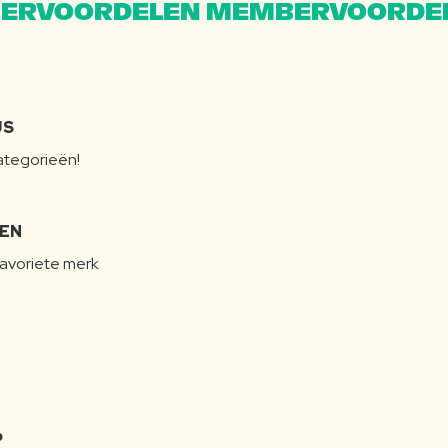
ERVOORDELEN MEMBERVOORDEL
JS
categorieën!
LEN
favoriete merk
P