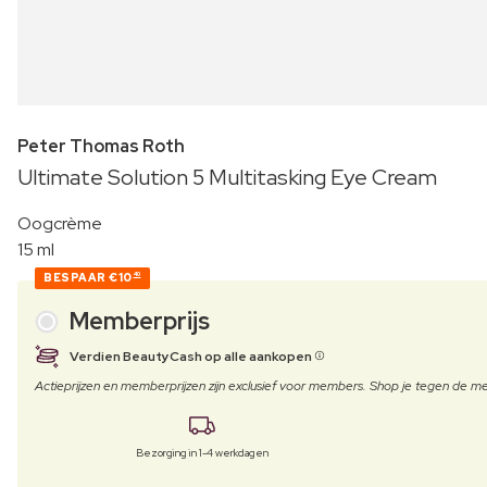
Peter Thomas Roth
Ultimate Solution 5 Multitasking Eye Cream
Oogcrème
15 ml
BESPAAR
€10
40
Memberprijs
Verdien BeautyCash op alle aankopen
Actieprijzen en memberprijzen zijn exclusief voor members. Shop je tegen de
Bezorging in 1-4 werkdagen