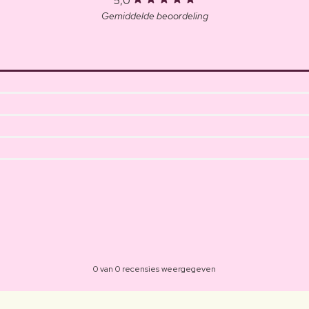
5,0
Gemiddelde beoordeling
0 van 0 recensies weergegeven