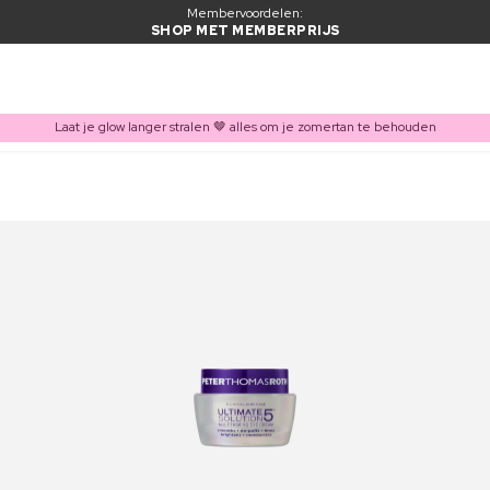
Membervoordelen:
SHOP MET MEMBERPRIJS
Laat je glow langer stralen 🤎 alles om je zomertan te behouden
ITEM TOEGEVOEGD AAN WINKELMAND
Vaak samen gekocht met