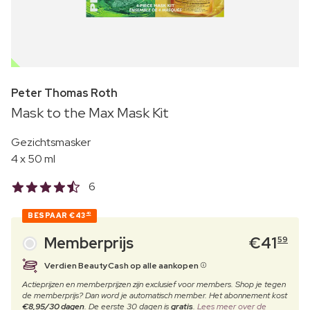
OUTLET
Peter Thomas Roth
Mask to the Max Mask Kit
Gezichtsmasker
4 x 50 ml
6
BESPAAR
€43
40
Memberprijs
€
41
59
Verdien BeautyCash op alle aankopen
Actieprijzen en memberprijzen zijn exclusief voor members. Shop je tegen
de memberprijs? Dan word je automatisch member. Het abonnement kost
€8,95/30 dagen
. De eerste 30 dagen is
gratis
.
Lees meer over de