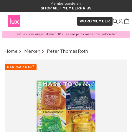
Membervoordelen:
SHOP MET MEMBERPRIJS
WORD MEMBER
Laat je glow langer stralen 🤎 alles om je zomertan te behouden
×
Home
Merken
Peter Thomas Roth
ITEM TOEGEVOEGD AAN
Vaak samen gekocht met
WINKELMAND
BESPAAR
€43
40