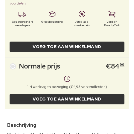
voordelen.
Bezorging in 1-4
Gratis bezorging
Altijd lage
Verdien
werkdagen
memberprijs
BeautyCash
VOEG TOE AAN WINKELMAND
Normale prijs
€
84
99
1-4 werkdagen bezorging (€4,95 verzendkosten)
VOEG TOE AAN WINKELMAND
Beschrijving