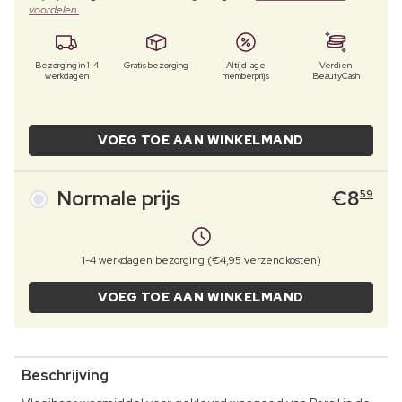
voordelen.
Bezorging in 1-4
Gratis bezorging
Altijd lage
Verdien
werkdagen
memberprijs
BeautyCash
VOEG TOE AAN WINKELMAND
Normale prijs
€
8
59
1-4 werkdagen bezorging (€4,95 verzendkosten)
VOEG TOE AAN WINKELMAND
Beschrijving