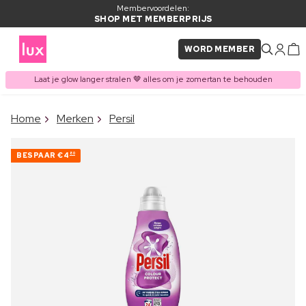
Membervoordelen:
SHOP MET MEMBERPRIJS
WORD MEMBER
Laat je glow langer stralen 🤎 alles om je zomertan te behouden
×
Home
Merken
Persil
ITEM TOEGEVOEGD AAN
Vaak samen gekocht met
WINKELMAND
BESPAAR
€4
80