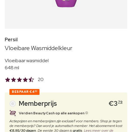
Persil
Vloeibare Wasmiddelkleur
Vloeibaar wasmiddel
648 ml
20
BESPAAR
€4
80
Memberprijs
€
3
79
Verdien BeautyCash op alle aankopen
Actieprijzen en memberprijzen zijn exclusief voor members. Shop je tegen
de memberprijs? Dan word je automatisch member. Het abonnement kost
€8,95/30 dagen
. De eerste 30 dagen is
gratis
.
Lees meer over de