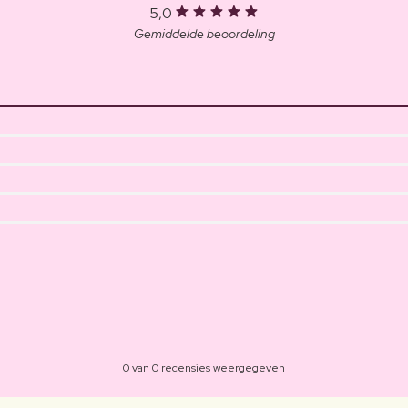
5,0
Gemiddelde beoordeling
0 van 0 recensies weergegeven