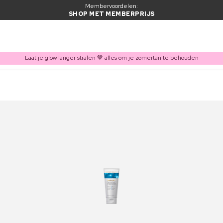
Membervoordelen:
SHOP MET MEMBERPRIJS
Laat je glow langer stralen 🤎 alles om je zomertan te behouden
ITEM TOEGEVOEGD AAN WINKELMAND
Vaak samen gekocht met