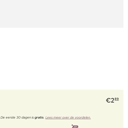
€
2
89
. De eerste 30 dagen is
gratis
.
Lees meer over de voordelen.