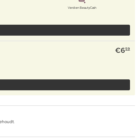
Verdien BeautyCash
€
6
59
behoudt.