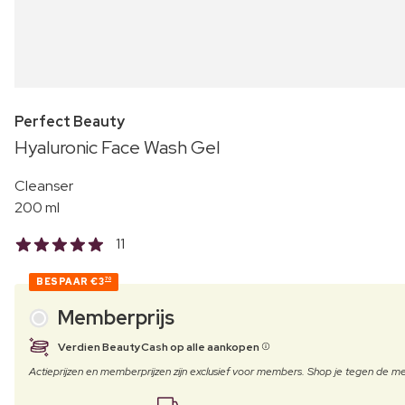
Perfect Beauty
Hyaluronic Face Wash Gel
Cleanser
200 ml
11
BESPAAR
€3
70
Memberprijs
Verdien BeautyCash op alle aankopen
Actieprijzen en memberprijzen zijn exclusief voor members. Shop je tegen de