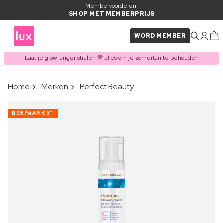
Membervoordelen:
SHOP MET MEMBERPRIJS
WORD MEMBER
Laat je glow langer stralen 🤎 alles om je zomertan te behouden
×
Home
Merken
Perfect Beauty
ITEM TOEGEVOEGD AAN
Vaak samen gekocht met
WINKELMAND
BESPAAR
€3
90