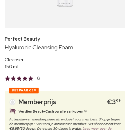
Perfect Beauty
Hyaluronic Cleansing Foam
Cleanser
150 ml
8
BESPAAR
€3
90
Memberprijs
€
3
09
Verdien BeautyCash op alle aankopen
Actieprijzen en memberprijzen zijn exclusief voor members. Shop je tegen
de memberprijs? Dan word je automatisch member. Het abonnement kost
€8,95/30 dagen
. De eerste 30 dagen is
gratis
.
Lees meer over de