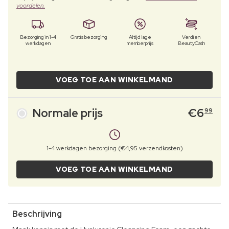
voordelen.
Bezorging in 1-4
Gratis bezorging
Altijd lage
Verdien
werkdagen
memberprijs
BeautyCash
VOEG TOE AAN WINKELMAND
Normale prijs
€
6
99
1-4 werkdagen bezorging (€4,95 verzendkosten)
VOEG TOE AAN WINKELMAND
Beschrijving