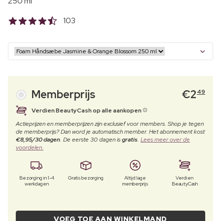
250 ml
103
Memberprijs
€
2
49
Verdien BeautyCash op alle aankopen
Actieprijzen en memberprijzen zijn exclusief voor members. Shop je tegen
de memberprijs? Dan word je automatisch member. Het abonnement kost
€8,95/30 dagen
. De eerste 30 dagen is
gratis
.
Lees meer over de
voordelen.
Bezorging in 1-4
Gratis bezorging
Altijd lage
Verdien
werkdagen
memberprijs
BeautyCash
VOEG TOE AAN WINKELMAND