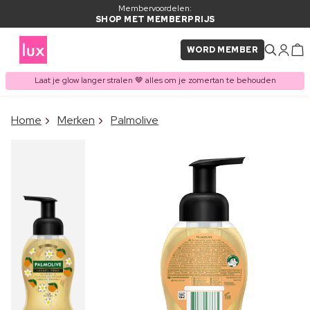
Membervoordelen:
SHOP MET MEMBERPRIJS
WORD MEMBER
Laat je glow langer stralen 🤎 alles om je zomertan te behouden
×
Home
Merken
Palmolive
ITEM TOEGEVOEGD AAN
Vaak samen gekocht met
WINKELMAND