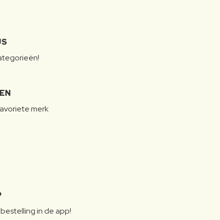
JS
categorieën!
LEN
favoriete merk
P
bestelling in de app!