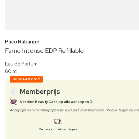
Paco Rabanne
Fame Intense EDP Refillable
Eau de Parfum
80 ml
BESPAAR
€51
50
Memberprijs
Verdien BeautyCash op alle aankopen
Actieprijzen en memberprijzen zijn exclusief voor members. Shop je tegen de
Bezorging in 1-4 werkdagen