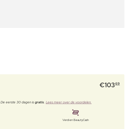
€
103
69
. De eerste 30 dagen is
gratis
.
Lees meer over de voordelen.
Verdien BeautyCash