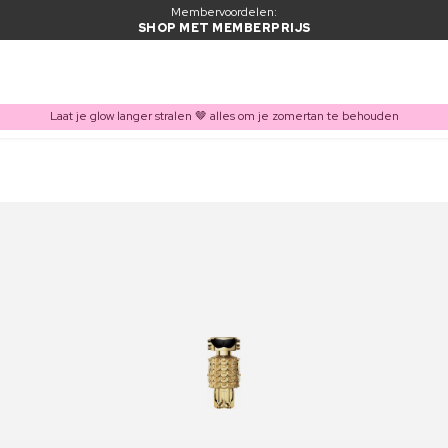
Membervoordelen:
SHOP MET MEMBERPRIJS
Laat je glow langer stralen 🤎 alles om je zomertan te behouden
ITEM TOEGEVOEGD AAN WINKELMAND
Vaak samen gekocht met