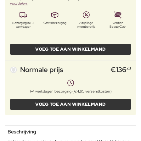
voordelen.
Bezorging in 1-4
Gratis bezorging
Altijd lage
Verdien
werkdagen
memberprijs
BeautyCash
VOEG TOE AAN WINKELMAND
Normale prijs
€
136
79
1-4 werkdagen bezorging (€4,95 verzendkosten)
VOEG TOE AAN WINKELMAND
Beschrijving