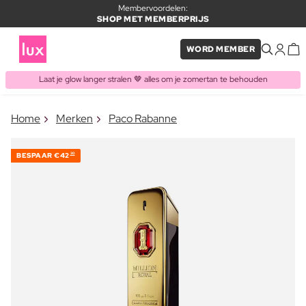
Membervoordelen:
SHOP MET MEMBERPRIJS
WORD MEMBER
Laat je glow langer stralen 🤎 alles om je zomertan te behouden
×
Home
Merken
Paco Rabanne
ITEM TOEGEVOEGD AAN
Vaak samen gekocht met
WINKELMAND
BESPAAR
€42
30