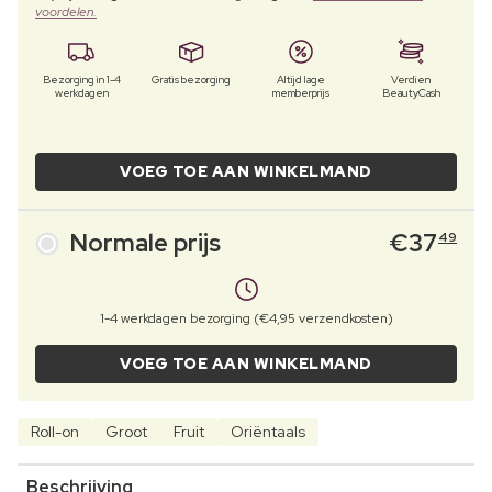
voordelen.
Bezorging in 1-4
Gratis bezorging
Altijd lage
Verdien
werkdagen
memberprijs
BeautyCash
VOEG TOE AAN WINKELMAND
Normale prijs
€
37
49
1-4 werkdagen bezorging (€4,95 verzendkosten)
VOEG TOE AAN WINKELMAND
Roll-on
Groot
Fruit
Oriëntaals
Beschrijving