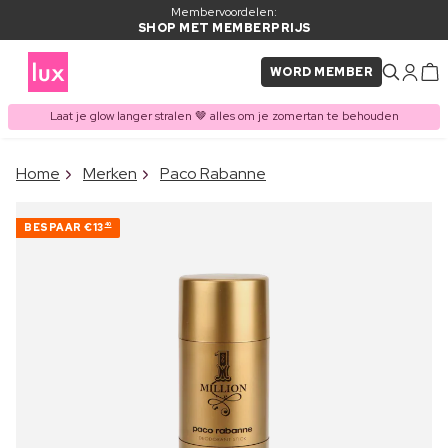
Membervoordelen:
SHOP MET MEMBERPRIJS
WORD MEMBER
Laat je glow langer stralen 🤎 alles om je zomertan te behouden
×
Home
Merken
Paco Rabanne
ITEM TOEGEVOEGD AAN
Vaak samen gekocht met
WINKELMAND
BESPAAR
€13
40