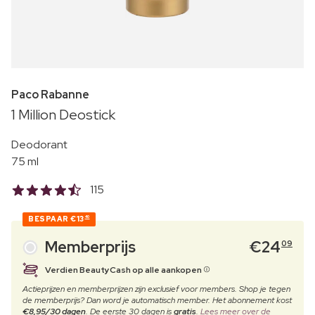
Paco Rabanne
1 Million Deostick
Deodorant
75 ml
115
BESPAAR
€13
40
Memberprijs
€
24
09
Verdien BeautyCash op alle aankopen
Actieprijzen en memberprijzen zijn exclusief voor members. Shop je tegen
de memberprijs? Dan word je automatisch member. Het abonnement kost
€8,95/30 dagen
. De eerste 30 dagen is
gratis
.
Lees meer over de