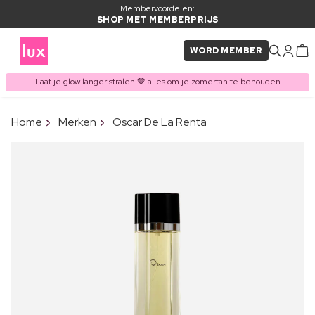
Membervoordelen:
SHOP MET MEMBERPRIJS
WORD MEMBER
Laat je glow langer stralen 🤎 alles om je zomertan te behouden
×
Home
Merken
Oscar De La Renta
ITEM TOEGEVOEGD AAN
Vaak samen gekocht met
WINKELMAND