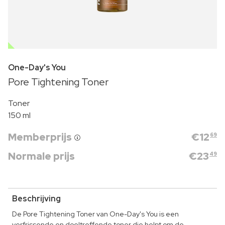
OUTLET
One-Day's You
Pore Tightening Toner
Toner
150 ml
Memberprijs
€
12
69
Normale prijs
€
23
49
Beschrijving
De Pore Tightening Toner van One-Day's You is een
verfrissende en doeltreffende toner die helpt om de