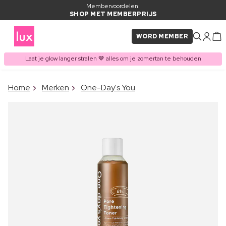
Membervoordelen:
SHOP MET MEMBERPRIJS
WORD MEMBER
Laat je glow langer stralen 🤎 alles om je zomertan te behouden
×
Home
Merken
One-Day's You
ITEM TOEGEVOEGD AAN
Vaak samen gekocht met
WINKELMAND