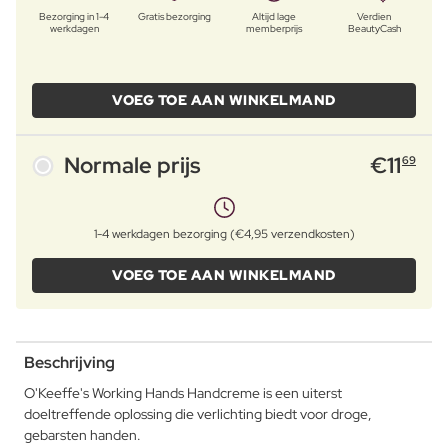
Bezorging in 1-4
Gratis bezorging
Altijd lage
Verdien
werkdagen
memberprijs
BeautyCash
VOEG TOE AAN WINKELMAND
Normale prijs
€
11
69
1-4 werkdagen bezorging (€4,95 verzendkosten)
VOEG TOE AAN WINKELMAND
Beschrijving
O'Keeffe's Working Hands Handcreme is een uiterst
doeltreffende oplossing die verlichting biedt voor droge,
gebarsten handen.