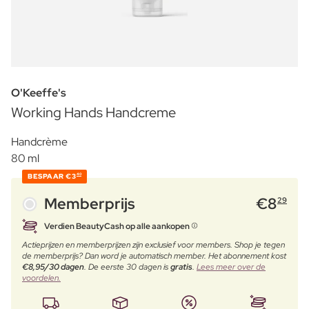
O'Keeffe's
Working Hands Handcreme
Handcrème
80 ml
BESPAAR
€3
40
Memberprijs
€
8
29
Verdien BeautyCash op alle aankopen
Actieprijzen en memberprijzen zijn exclusief voor members. Shop je tegen
de memberprijs? Dan word je automatisch member. Het abonnement kost
€8,95/30 dagen
. De eerste 30 dagen is
gratis
.
Lees meer over de
voordelen.