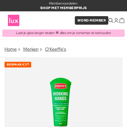
Membervoordelen:
SHOP MET MEMBERPRIJS
WORD MEMBER
Laat je glow langer stralen 🤎 alles om je zomertan te behouden
×
Home
Merken
O'Keeffe's
ITEM TOEGEVOEGD AAN
Vaak samen gekocht met
WINKELMAND
BESPAAR
€3
40