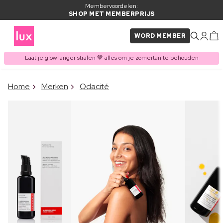
Membervoordelen:
SHOP MET MEMBERPRIJS
WORD MEMBER
Laat je glow langer stralen 🤎 alles om je zomertan te behouden
×
Home
Merken
Odacité
ITEM TOEGEVOEGD AAN
Vaak samen gekocht met
WINKELMAND