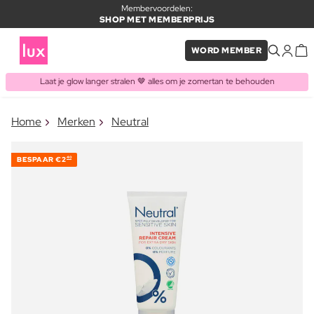
Membervoordelen:
SHOP MET MEMBERPRIJS
WORD MEMBER
Laat je glow langer stralen 🤎 alles om je zomertan te behouden
×
Home
Merken
Neutral
ITEM TOEGEVOEGD AAN
Vaak samen gekocht met
WINKELMAND
BESPAAR
€2
40