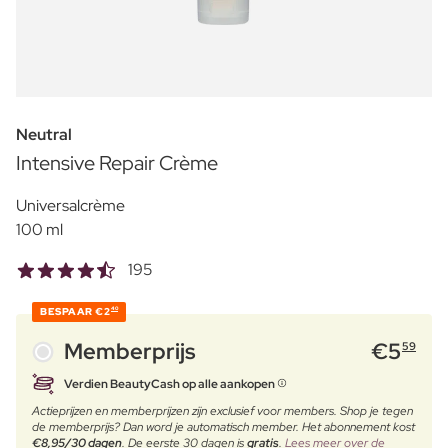
Neutral
Intensive Repair Crème
Universalcrème
100 ml
195
BESPAAR
€2
40
Memberprijs
€
5
59
Verdien BeautyCash op alle aankopen
Actieprijzen en memberprijzen zijn exclusief voor members. Shop je tegen
de memberprijs? Dan word je automatisch member. Het abonnement kost
€8,95/30 dagen
. De eerste 30 dagen is
gratis
.
Lees meer over de