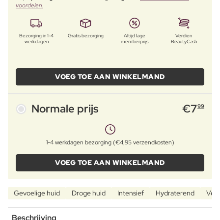
voordelen.
Bezorging in 1-4
Gratis bezorging
Altijd lage
Verdien
werkdagen
memberprijs
BeautyCash
VOEG TOE AAN WINKELMAND
Normale prijs
€
7
99
1-4 werkdagen bezorging (€4,95 verzendkosten)
VOEG TOE AAN WINKELMAND
Gevoelige huid
Droge huid
Intensief
Hydraterend
Ver
Beschrijving