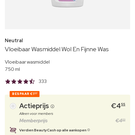
Neutral
Vloeibaar Wasmiddel Wol En Fijnne Was
Vloeibaar wasmiddel
750 ml
333
BESPAAR
€1
94
Actieprijs
€
4
55
Alleen voor members
Memberprijs
€
4
69
Verdien BeautyCash op alle aankopen