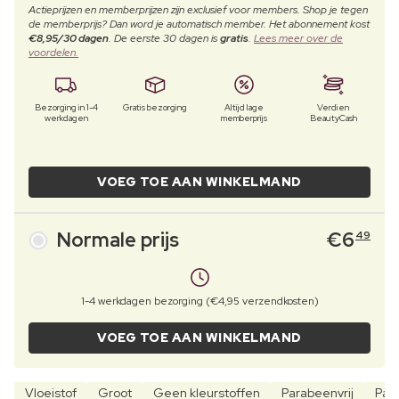
Actieprijzen en memberprijzen zijn exclusief voor members. Shop je tegen
de memberprijs? Dan word je automatisch member. Het abonnement kost
€8,95/30 dagen
. De eerste 30 dagen is
gratis
.
Lees meer over de
voordelen.
Bezorging in 1-4
Gratis bezorging
Altijd lage
Verdien
werkdagen
memberprijs
BeautyCash
VOEG TOE AAN WINKELMAND
Normale prijs
€
6
49
1-4 werkdagen bezorging (€4,95 verzendkosten)
VOEG TOE AAN WINKELMAND
Vloeistof
Groot
Geen kleurstoffen
Parabeenvrij
Parf