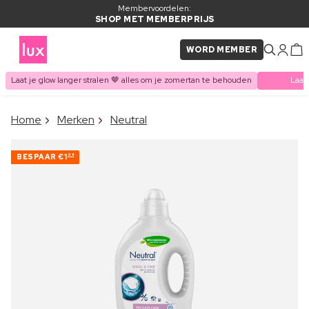
Membervoordelen:
SHOP MET MEMBERPRIJS
WORD MEMBER
Laat je glow langer stralen 🤎 alles om je zomertan te behouden
Laat
×
Home
Merken
Neutral
ITEM TOEGEVOEGD AAN
Vaak samen gekocht met
WINKELMAND
BESPAAR
€1
94