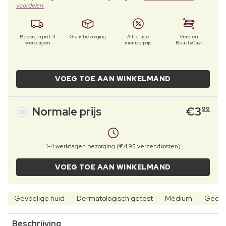
voordelen.
Bezorging in 1-4
Gratis bezorging
Altijd lage
Verdien
werkdagen
memberprijs
BeautyCash
VOEG TOE AAN WINKELMAND
Normale prijs
€
3
99
1-4 werkdagen bezorging (€4,95 verzendkosten)
VOEG TOE AAN WINKELMAND
Gevoelige huid
Dermatologisch getest
Medium
Geen k
Beschrijving