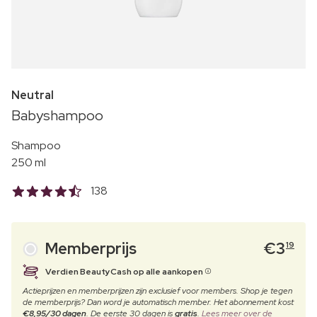
Neutral
Babyshampoo
Shampoo
250 ml
138
Memberprijs
€
3
19
Verdien BeautyCash op alle aankopen
Actieprijzen en memberprijzen zijn exclusief voor members. Shop je tegen
de memberprijs? Dan word je automatisch member. Het abonnement kost
€8,95/30 dagen
. De eerste 30 dagen is
gratis
.
Lees meer over de