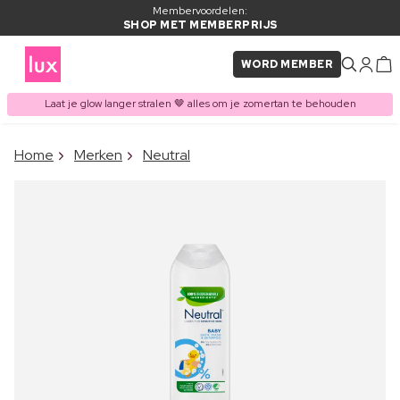
Membervoordelen:
SHOP MET MEMBERPRIJS
WORD MEMBER
Laat je glow langer stralen 🤎 alles om je zomertan te behouden
×
Home
Merken
Neutral
ITEM TOEGEVOEGD AAN
Vaak samen gekocht met
WINKELMAND