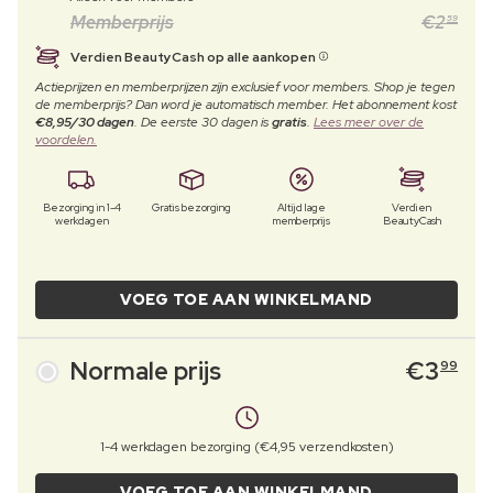
Memberprijs
€
2
59
Verdien BeautyCash op alle aankopen
Actieprijzen en memberprijzen zijn exclusief voor members. Shop je tegen
de memberprijs? Dan word je automatisch member. Het abonnement kost
€8,95/30 dagen
. De eerste 30 dagen is
gratis
.
Lees meer over de
voordelen.
Bezorging in 1-4
Gratis bezorging
Altijd lage
Verdien
werkdagen
memberprijs
BeautyCash
VOEG TOE AAN WINKELMAND
Normale prijs
€
3
99
1-4 werkdagen bezorging (€4,95 verzendkosten)
VOEG TOE AAN WINKELMAND