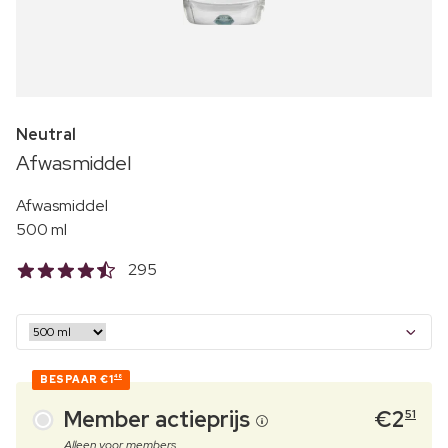
Neutral
Afwasmiddel
Afwasmiddel
500 ml
295
BESPAAR
€1
48
Member actieprijs
€
2
51
Alleen voor members