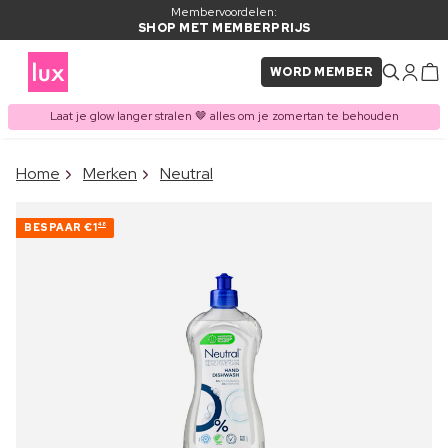
Membervoordelen:
SHOP MET MEMBERPRIJS
WORD MEMBER
Laat je glow langer stralen 🤎 alles om je zomertan te behouden
×
Home
Merken
Neutral
ITEM TOEGEVOEGD AAN
Vaak samen gekocht met
WINKELMAND
BESPAAR
€1
48