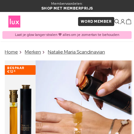
Membervoordelen:
SHOP MET MEMBERPRIJS
WORD MEMBER
Laat je glow langer stralen 🤎 alles om je zomertan te behouden
×
Home
Merken
Natalie Maria Scandinavian
ITEM TOEGEVOEGD AAN
Vaak samen gekocht met
WINKELMAND
BESPAAR
€12
10