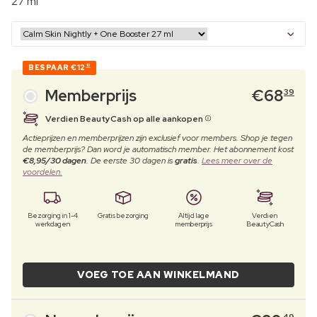
27 ml
BESPAAR
€12
10
Memberprijs
€
68
39
Verdien BeautyCash op alle aankopen
Actieprijzen en memberprijzen zijn exclusief voor members. Shop je tegen
de memberprijs? Dan word je automatisch member. Het abonnement kost
€8,95/30 dagen
. De eerste 30 dagen is
gratis
.
Lees meer over de
voordelen.
Bezorging in 1-4
Gratis bezorging
Altijd lage
Verdien
werkdagen
memberprijs
BeautyCash
VOEG TOE AAN WINKELMAND