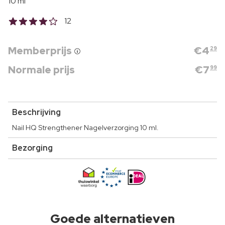
10 ml
12
Memberprijs
€
4
29
Normale prijs
€
7
99
Beschrijving
Nail HQ Strengthener Nagelverzorging 10 ml.
Bezorging
Goede alternatieven