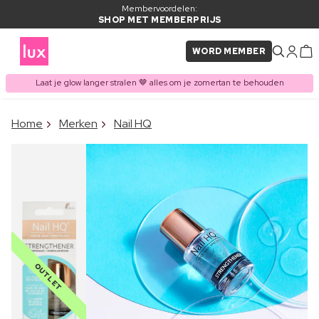
Membervoordelen:
SHOP MET MEMBERPRIJS
WORD MEMBER
Laat je glow langer stralen 🤎 alles om je zomertan te behouden
×
Home
Merken
Nail HQ
ITEM TOEGEVOEGD AAN
Vaak samen gekocht met
WINKELMAND
OUTLET