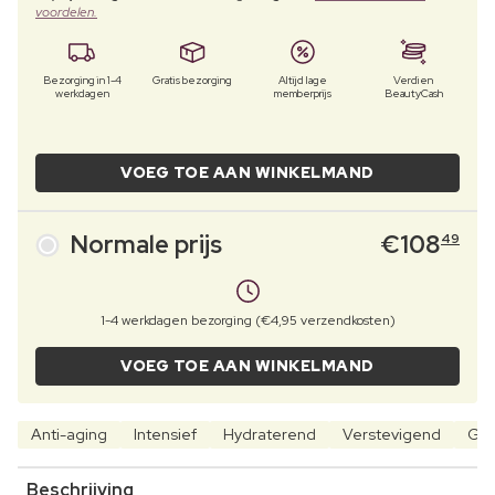
voordelen.
Bezorging in 1-4
Gratis bezorging
Altijd lage
Verdien
werkdagen
memberprijs
BeautyCash
VOEG TOE AAN WINKELMAND
Normale prijs
€
108
49
1-4 werkdagen bezorging (€4,95 verzendkosten)
VOEG TOE AAN WINKELMAND
Anti-aging
Intensief
Hydraterend
Verstevigend
Gla
Beschrijving