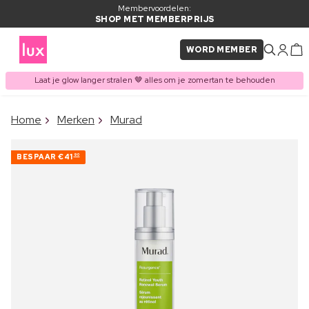
Membervoordelen:
SHOP MET MEMBERPRIJS
WORD MEMBER
Laat je glow langer stralen 🤎 alles om je zomertan te behouden
×
Home
Merken
Murad
ITEM TOEGEVOEGD AAN
Vaak samen gekocht met
WINKELMAND
BESPAAR
€41
90