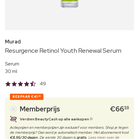
Murad
Resurgence Retinol Youth Renewal Serum
Serum
30 ml
49
BESPAAR
€41
90
Memberprijs
€
66
59
Verdien BeautyCash op alle aankopen
Actieprijzen en memberprijzen zijn exclusief voor members. Shop je tegen
de memberprijs? Dan word je automatisch member. Het abonnement kost
€8,95/30 dagen
. De eerste 30 dagen is
gratis
.
Lees meer over de