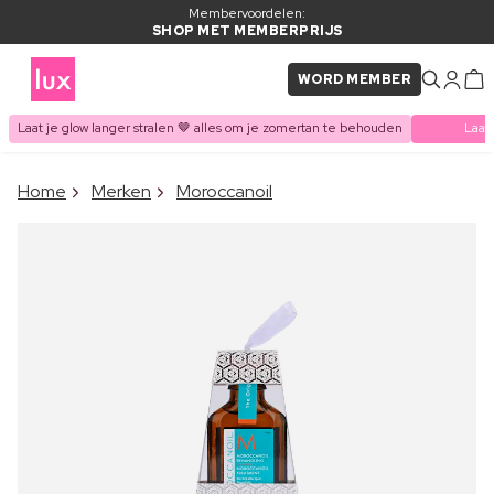
Membervoordelen:
SHOP MET MEMBERPRIJS
WORD MEMBER
Laat je glow langer stralen 🤎 alles om je zomertan te behouden
Laat
×
Home
Merken
Moroccanoil
ITEM TOEGEVOEGD AAN
Vaak samen gekocht met
WINKELMAND