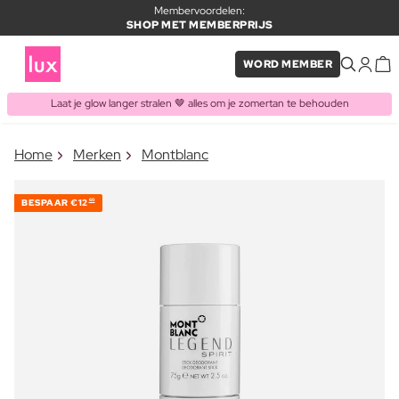
Membervoordelen:
SHOP MET MEMBERPRIJS
WORD MEMBER
Laat je glow langer stralen 🤎 alles om je zomertan te behouden
×
Home
Merken
Montblanc
ITEM TOEGEVOEGD AAN
Vaak samen gekocht met
WINKELMAND
BESPAAR
€12
60