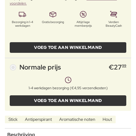
voordelen.
Bezorging in 1-4
Gratis bezorging
Altijd lage
Verdien
werkdagen
memberprijs
BeautyCash
VOEG TOE AAN WINKELMAND
Normale prijs
€
27
99
1-4 werkdagen bezorging (€4,95 verzendkosten)
VOEG TOE AAN WINKELMAND
Stick
Antiperspirant
Aromatische noten
Hout
Beschrijving