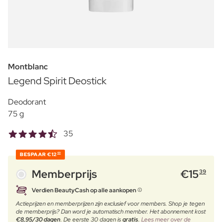
Montblanc
Legend Spirit Deostick
Deodorant
75 g
35
BESPAAR
€12
60
Memberprijs
€
15
39
Verdien BeautyCash op alle aankopen
Actieprijzen en memberprijzen zijn exclusief voor members. Shop je tegen
de memberprijs? Dan word je automatisch member. Het abonnement kost
€8,95/30 dagen
. De eerste 30 dagen is
gratis
.
Lees meer over de