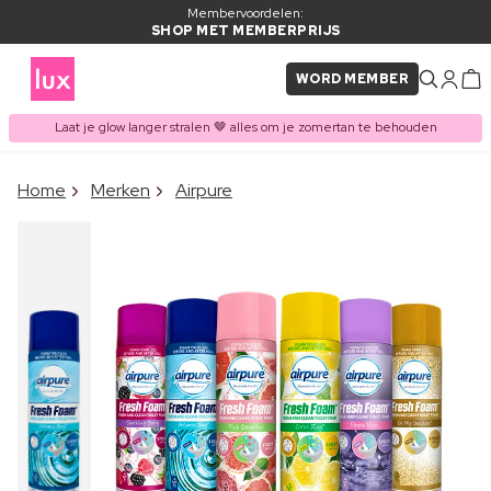
Membervoordelen:
SHOP MET MEMBERPRIJS
WORD MEMBER
Laat je glow langer stralen 🤎 alles om je zomertan te behouden
×
Home
Merken
Airpure
ITEM TOEGEVOEGD AAN
Vaak samen gekocht met
WINKELMAND