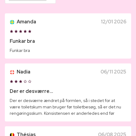
Amanda
12/01 2026
Funkar bra
Funkar bra
Nadia
06/11 2025
Der er desværre...
Der er desværre ændret på formlen, så i stedet for at
være toiletskum man bruger før toiletbesøg, så er det nu
rengøringsskum. Konsistensen er anderledes end før
Thésias
06/08 2025