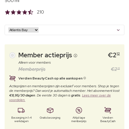
500 ml
210
Member actieprijs
€
2
12
Alleen voor members
Memberprijs
€
2
19
Verdien BeautyCash op alle aankopen
Actieprijzen en memberprijzen zijn exclusief voor members. Shop je tegen
de memberprijs? Dan word je automatisch member. Het abonnement kost
€8,95/30 dagen
. De eerste 30 dagen is
gratis
.
Lees meer over de
voordelen.
Bezorging in 1-4
Gratis bezorging
Altijd lage
Verdien
werkdagen
memberprijs
BeautyCash