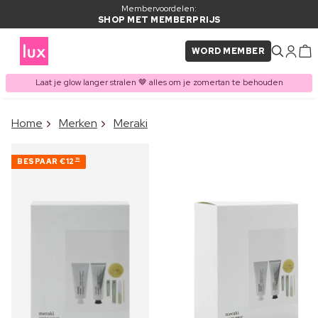
Membervoordelen:
SHOP MET MEMBERPRIJS
WORD MEMBER
Laat je glow langer stralen 🤎 alles om je zomertan te behouden
×
Home
Merken
Meraki
ITEM TOEGEVOEGD AAN
Vaak samen gekocht met
WINKELMAND
BESPAAR
€12
70