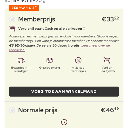
50 ml + 50 ml + 20 g
BESPAAR
€12
70
Memberprijs
€
33
99
Verdien BeautyCash op alle aankopen
Actieprijzen en memberprijzen zijn exclusief voor members. Shop je tegen
de memberprijs? Dan word je automatisch member. Het abonnement kost
€8,95/30 dagen
. De eerste 30 dagen is
gratis
.
Lees meer over de
voordelen.
Bezorging in 1-4
Gratis bezorging
Altijd lage
Verdien
werkdagen
memberprijs
BeautyCash
VOEG TOE AAN WINKELMAND
Normale prijs
€
46
69