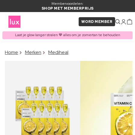
Membervoordelen:
SHOP MET MEMBERPRIJS
WORD MEMBER
Laat je glow langer stralen 🤎 alles om je zomertan te behouden
×
Home
Merken
Mediheal
ITEM TOEGEVOEGD AAN
Vaak samen gekocht met
WINKELMAND