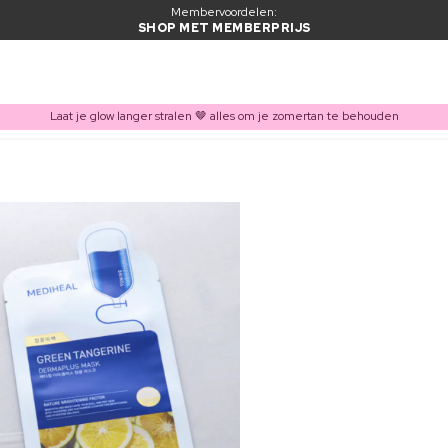
Membervoordelen:
SHOP MET MEMBERPRIJS
Laat je glow langer stralen 🤎 alles om je zomertan te behouden
ITEM TOEGEVOEGD AAN WINKELMAND
Vaak samen gekocht met