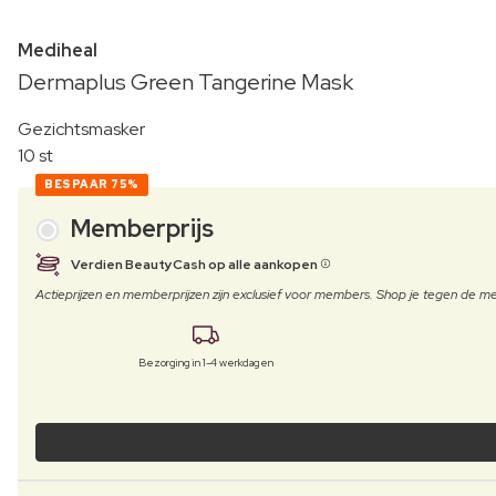
Mediheal
Dermaplus Green Tangerine Mask
Gezichtsmasker
10 st
BESPAAR
75%
Memberprijs
Verdien BeautyCash op alle aankopen
Actieprijzen en memberprijzen zijn exclusief voor members. Shop je tegen de
Bezorging in 1-4 werkdagen