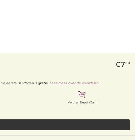
€
7
89
. De eerste 30 dagen is
gratis
.
Lees meer over de voordelen.
Verdien BeautyCash