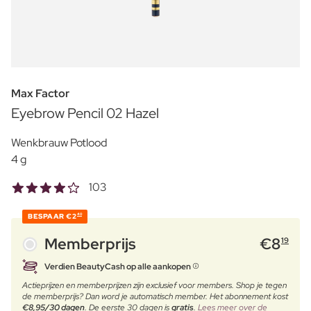
Max Factor
Eyebrow Pencil 02 Hazel
Wenkbrauw Potlood
4 g
103
BESPAAR
€2
40
Memberprijs
€
8
19
Verdien BeautyCash op alle aankopen
Actieprijzen en memberprijzen zijn exclusief voor members. Shop je tegen
de memberprijs? Dan word je automatisch member. Het abonnement kost
€8,95/30 dagen
. De eerste 30 dagen is
gratis
.
Lees meer over de