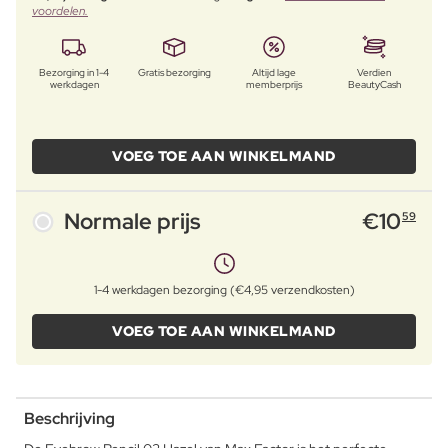
voordelen.
Bezorging in 1-4
Gratis bezorging
Altijd lage
Verdien
werkdagen
memberprijs
BeautyCash
VOEG TOE AAN WINKELMAND
Normale prijs
€
10
59
1-4 werkdagen bezorging (€4,95 verzendkosten)
VOEG TOE AAN WINKELMAND
Beschrijving