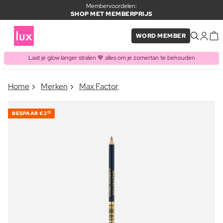
Membervoordelen:
SHOP MET MEMBERPRIJS
WORD MEMBER
Laat je glow langer stralen 🤎 alles om je zomertan te behouden
×
Home
Merken
Max Factor
ITEM TOEGEVOEGD AAN
Vaak samen gekocht met
WINKELMAND
BESPAAR
€2
40