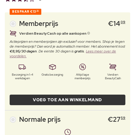
BESPAAR
€13
50
Memberprijs
€
14
09
Verdien BeautyCash op alle aankopen
Actieprijzen en memberprijzen zijn exclusief voor members. Shop je tegen
de memberprijs? Dan word je automatisch member. Het abonnement kost
€8,95/30 dagen
. De eerste 30 dagen is
gratis
.
Lees meer over de
voordelen.
Bezorging in 1-4
Gratis bezorging
Altijd lage
Verdien
werkdagen
memberprijs
BeautyCash
VOEG TOE AAN WINKELMAND
Normale prijs
€
27
59