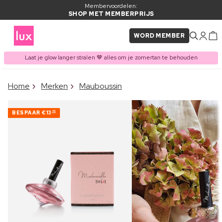
Membervoordelen:
SHOP MET MEMBERPRIJS
WORD MEMBER
Laat je glow langer stralen 🤎 alles om je zomertan te behouden
×
Home
Merken
Mauboussin
ITEM TOEGEVOEGD AAN
Vaak samen gekocht met
WINKELMAND
BESPAAR
€13
50