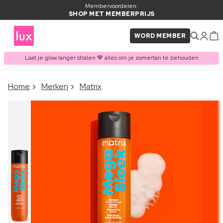
Membervoordelen:
SHOP MET MEMBERPRIJS
WORD MEMBER
Laat je glow langer stralen 🤎 alles om je zomertan te behouden
×
Home
Merken
Matrix
ITEM TOEGEVOEGD AAN
Vaak samen gekocht met
WINKELMAND