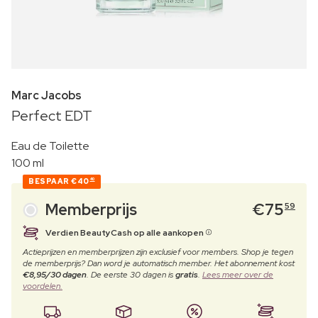
Marc Jacobs
Perfect EDT
Eau de Toilette
100 ml
BESPAAR
€40
40
Memberprijs
€
75
59
Verdien BeautyCash op alle aankopen
Actieprijzen en memberprijzen zijn exclusief voor members. Shop je tegen
de memberprijs? Dan word je automatisch member. Het abonnement kost
€8,95/30 dagen
. De eerste 30 dagen is
gratis
.
Lees meer over de
voordelen.