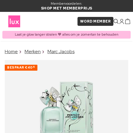
Membervoordelen:
SHOP MET MEMBERPRIJS
WORD MEMBER
Laat je glow langer stralen 🤎 alles om je zomertan te behouden
×
Home
Merken
Marc Jacobs
ITEM TOEGEVOEGD AAN
Vaak samen gekocht met
WINKELMAND
BESPAAR
€40
40