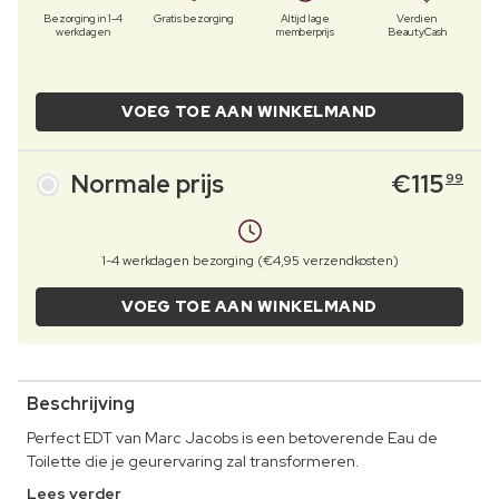
Bezorging in 1-4
Gratis bezorging
Altijd lage
Verdien
werkdagen
memberprijs
BeautyCash
VOEG TOE AAN WINKELMAND
Normale prijs
€
115
99
1-4 werkdagen bezorging (€4,95 verzendkosten)
VOEG TOE AAN WINKELMAND
Beschrijving
Perfect EDT van Marc Jacobs is een betoverende Eau de
Toilette die je geurervaring zal transformeren.
Lees verder