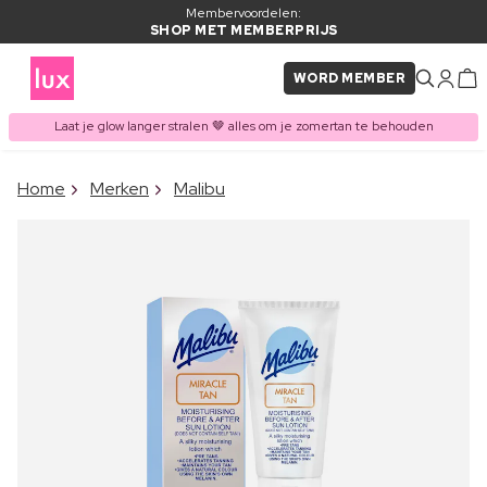
Membervoordelen:
SHOP MET MEMBERPRIJS
WORD MEMBER
Laat je glow langer stralen 🤎 alles om je zomertan te behouden
×
Home
Merken
Malibu
ITEM TOEGEVOEGD AAN
Vaak samen gekocht met
WINKELMAND