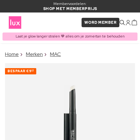
Membervoordelen:
SHOP MET MEMBERPRIJS
WORD MEMBER
Laat je glow langer stralen 🤎 alles om je zomertan te behouden
×
Home
Merken
MAC
ITEM TOEGEVOEGD AAN
Vaak samen gekocht met
WINKELMAND
BESPAAR
€9
20