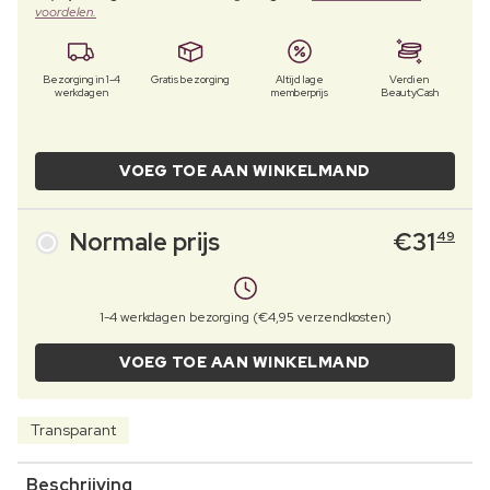
voordelen.
Bezorging in 1-4
Gratis bezorging
Altijd lage
Verdien
werkdagen
memberprijs
BeautyCash
VOEG TOE AAN WINKELMAND
Normale prijs
€
31
49
1-4 werkdagen bezorging (€4,95 verzendkosten)
VOEG TOE AAN WINKELMAND
Transparant
Beschrijving