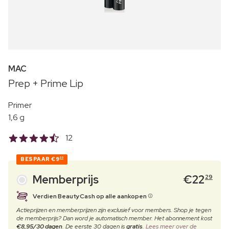
MAC
Prep + Prime Lip
Primer
1,6 g
12
BESPAAR
€9
20
Memberprijs
€
22
29
Verdien BeautyCash op alle aankopen
Actieprijzen en memberprijzen zijn exclusief voor members. Shop je tegen
de memberprijs? Dan word je automatisch member. Het abonnement kost
€8,95/30 dagen
. De eerste 30 dagen is
gratis
.
Lees meer over de