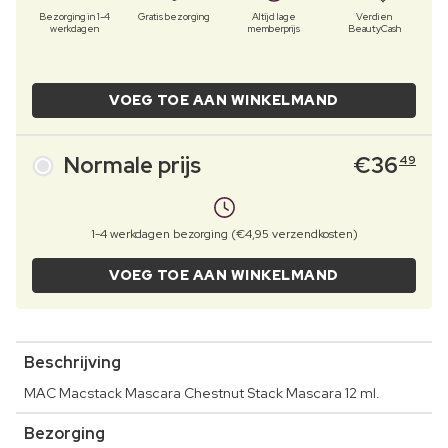
Bezorging in 1-4
Gratis bezorging
Altijd lage
Verdien
werkdagen
memberprijs
BeautyCash
VOEG TOE AAN WINKELMAND
Normale prijs
€
36
49
1-4 werkdagen bezorging (€4,95 verzendkosten)
VOEG TOE AAN WINKELMAND
Beschrijving
MAC Macstack Mascara Chestnut Stack Mascara 12 ml.
Bezorging