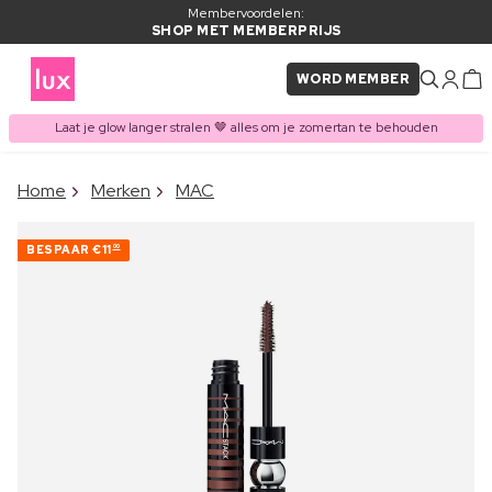
Membervoordelen:
SHOP MET MEMBERPRIJS
WORD MEMBER
Laat je glow langer stralen 🤎 alles om je zomertan te behouden
×
Home
Merken
MAC
ITEM TOEGEVOEGD AAN
Vaak samen gekocht met
WINKELMAND
BESPAAR
€11
00