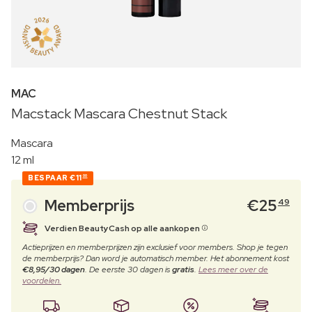
MAC
Macstack Mascara Chestnut Stack
Mascara
12 ml
BESPAAR
€11
00
Memberprijs
€
25
49
Verdien BeautyCash op alle aankopen
Actieprijzen en memberprijzen zijn exclusief voor members. Shop je tegen
de memberprijs? Dan word je automatisch member. Het abonnement kost
€8,95/30 dagen
. De eerste 30 dagen is
gratis
.
Lees meer over de
voordelen.