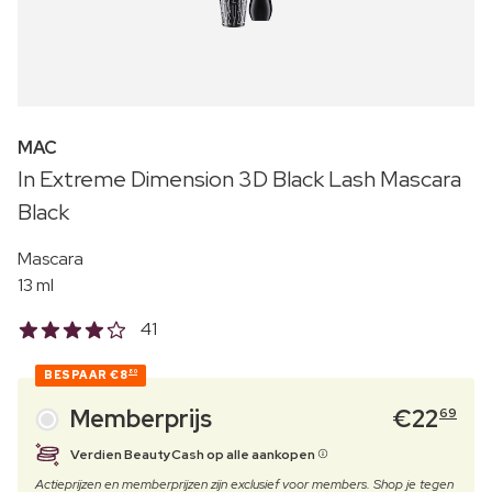
MAC
In Extreme Dimension 3D Black Lash Mascara
Black
Mascara
13 ml
41
BESPAAR
€8
80
Memberprijs
€
22
69
Verdien BeautyCash op alle aankopen
Actieprijzen en memberprijzen zijn exclusief voor members. Shop je tegen