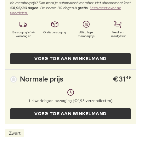
de memberprijs? Dan word je automatisch member. Het abonnement kost
€8,95/30 dagen
. De eerste 30 dagen is
gratis
.
Lees meer over de
voordelen.
Bezorging in 1-4
Gratis bezorging
Altijd lage
Verdien
werkdagen
memberprijs
BeautyCash
VOEG TOE AAN WINKELMAND
Normale prijs
€
31
49
1-4 werkdagen bezorging (€4,95 verzendkosten)
VOEG TOE AAN WINKELMAND
Zwart