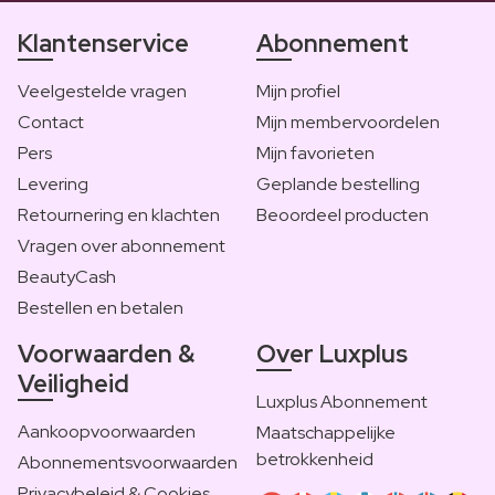
Klantenservice
Abonnement
Veelgestelde vragen
Mijn profiel
Contact
Mijn membervoordelen
Pers
Mijn favorieten
Levering
Geplande bestelling
Retournering en klachten
Beoordeel producten
Vragen over abonnement
BeautyCash
Bestellen en betalen
Voorwaarden &
Over Luxplus
Veiligheid
Luxplus Abonnement
Aankoopvoorwaarden
Maatschappelijke
betrokkenheid
Abonnementsvoorwaarden
Privacybeleid & Cookies