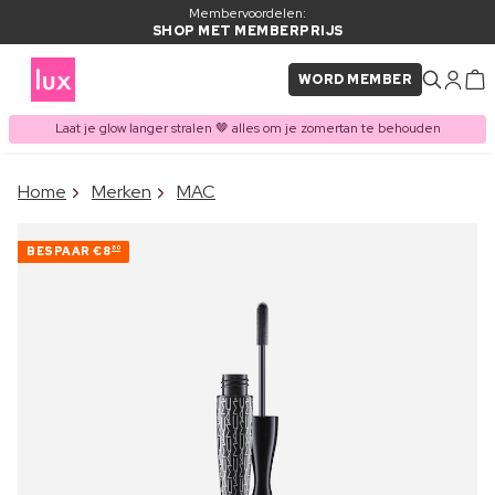
Membervoordelen:
SHOP MET MEMBERPRIJS
WORD MEMBER
Laat je glow langer stralen 🤎 alles om je zomertan te behouden
×
Home
Merken
MAC
ITEM TOEGEVOEGD AAN
Vaak samen gekocht met
WINKELMAND
BESPAAR
€8
80