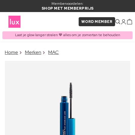
Membervoordelen:
SHOP MET MEMBERPRIJS
WORD MEMBER
Laat je glow langer stralen 🤎 alles om je zomertan te behouden
×
Home
Merken
MAC
ITEM TOEGEVOEGD AAN
Vaak samen gekocht met
WINKELMAND