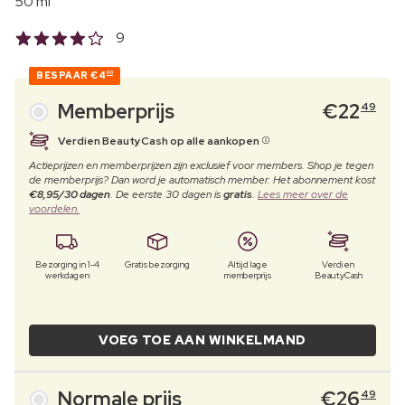
50 ml
9
BESPAAR
€4
00
Memberprijs
€
22
49
Verdien BeautyCash op alle aankopen
Actieprijzen en memberprijzen zijn exclusief voor members. Shop je tegen
de memberprijs? Dan word je automatisch member. Het abonnement kost
€8,95/30 dagen
. De eerste 30 dagen is
gratis
.
Lees meer over de
voordelen.
Bezorging in 1-4
Gratis bezorging
Altijd lage
Verdien
werkdagen
memberprijs
BeautyCash
VOEG TOE AAN WINKELMAND
Normale prijs
€
26
49