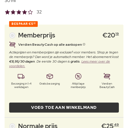
30 ml
32
BESPAAR
€5
30
Memberprijs
€
20
19
Verdien BeautyCash op alle aankopen
Actieprijzen en memberprijzen zijn exclusief voor members. Shop je tegen
de memberprijs? Dan word je automatisch member. Het abonnement kost
€8,95/30 dagen
. De eerste 30 dagen is
gratis
.
Lees meer over de
voordelen.
Bezorging in 1-4
Gratis bezorging
Altijd lage
Verdien
werkdagen
memberprijs
BeautyCash
VOEG TOE AAN WINKELMAND
Normale prijs
€
25
49