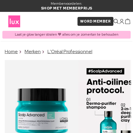
Membervoordelen:
SHOP MET MEMBERPRIJS
WORD MEMBER
Laat je glow langer stralen 🤎 alles om je zomertan te behouden
×
Home
Merken
L'Oréal Professionnel
ITEM TOEGEVOEGD AAN
Vaak samen gekocht met
WINKELMAND